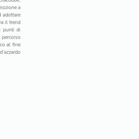
Giacobbe,
mozione a
 adottare
a il trend
i punti di
l percorso
co al fine
o d’azzardo