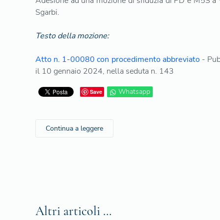
Adesione ad una mozione di sfiduzia di PD e M5S a V
Sgarbi.
Testo della mozione:
Atto n. 1-00080 con procedimento abbreviato
- Pub
il 10 gennaio 2024, nella seduta n. 143
Whatsapp
Save
Continua a leggere
Altri articoli …