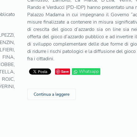
Camusso, Zambito, La Marca, D’Elia, Verini, 
Rando e Verducci (PD-IDP) hanno presentato una 
blicato
Palazzo Madama in cui impegnano il Governo “ad
misure finalizzate a contenere in misura significativ
di crescita del gioco d’azzardo sia on line sia ne
EZZI,
offerta del gioco d’azzardo pubblico e ad invertire i
ENZIN,
di sviluppo complementare delle due forme di gio
FIERI,
di ridurre i rischi patologici e la diffusione del gioc
FINA,
fra i cittadini.
COBBE,
TELLA,
Whatsapp
Save
ROJC,
RINI,
Continua a leggere