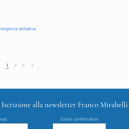
emergenza abitativa
1
2
3
Iscrizione alla newsletter Franco Mirabelli
mail
Email confirmation