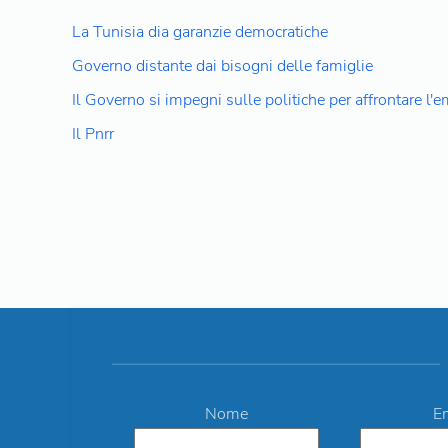
La Tunisia dia garanzie democratiche
Governo distante dai bisogni delle famiglie
Il Governo si impegni sulle politiche per affrontare l'
Il Pnrr
Nome
E