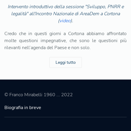
Intervento introduttivo della sessione "Sviluppo, PNRR e
legalità" all'Incontro Nazionale di AreaDem a Cortona
(
video
).
Credo che in questi giorni a Cortona abbiamo affrontato
molte questioni impegnative, che sono le questioni più
rilevanti nell’agenda del Paese e non solo.
Leggi tutto
© Franco Mirabelli 1960 ... 2022
Biografia in breve