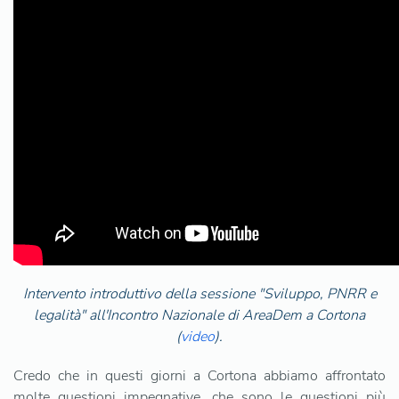
Intervento introduttivo della sessione "Sviluppo, PNRR e
legalità" all'Incontro Nazionale di AreaDem a Cortona
(
video
).
Credo che in questi giorni a Cortona abbiamo affrontato
molte questioni impegnative, che sono le questioni più