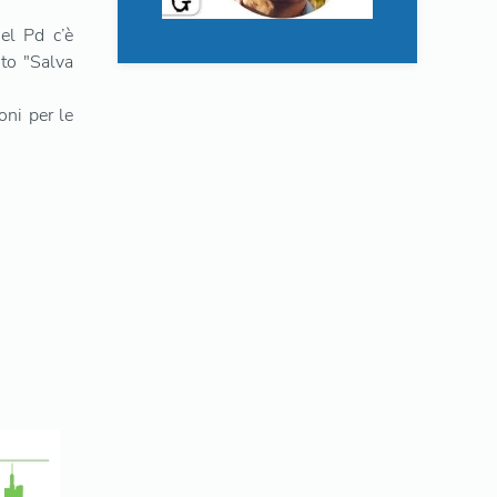
del Pd c’è
nto "Salva
oni per le