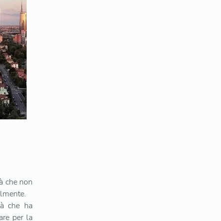
rà che non
almente.
tà che ha
are per la