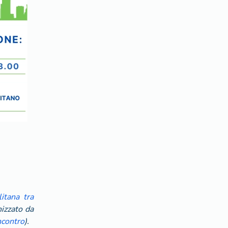
itana tra
nizzato da
ncontro
).