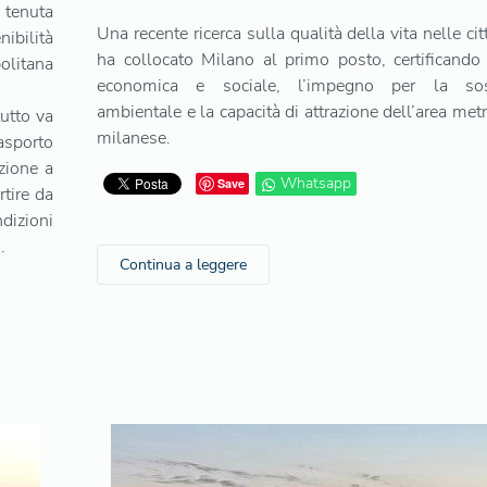
 tenuta
Una recente ricerca sulla qualità della vita nelle cit
bilità
ha collocato Milano al primo posto, certificando
politana
economica e sociale, l’impegno per la soste
ambientale e la capacità di attrazione dell’area met
tutto va
milanese.
asporto
zione a
Whatsapp
Save
rtire da
ndizioni
.
Continua a leggere