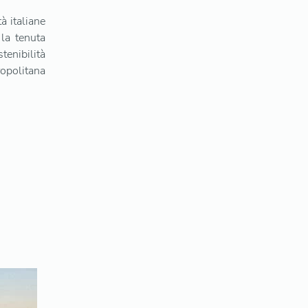
tà italiane
 la tenuta
nibilità
ropolitana