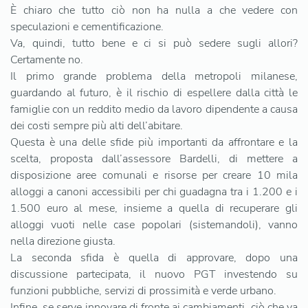
È chiaro che tutto ciò non ha nulla a che vedere con
speculazioni e cementificazione.
Va, quindi, tutto bene e ci si può sedere sugli allori?
Certamente no.
Il primo grande problema della metropoli milanese,
guardando al futuro, è il rischio di espellere dalla città le
famiglie con un reddito medio da lavoro dipendente a causa
dei costi sempre più alti dell’abitare.
Questa è una delle sfide più importanti da affrontare e la
scelta, proposta dall’assessore Bardelli, di mettere a
disposizione aree comunali e risorse per creare 10 mila
alloggi a canoni accessibili per chi guadagna tra i 1.200 e i
1.500 euro al mese, insieme a quella di recuperare gli
alloggi vuoti nelle case popolari (sistemandoli), vanno
nella direzione giusta.
La seconda sfida è quella di approvare, dopo una
discussione partecipata, il nuovo PGT investendo su
funzioni pubbliche, servizi di prossimità e verde urbano.
Infine, se serve innovare di fronte ai cambiamenti, ciò che va