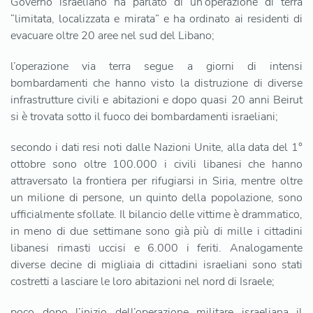
Governo israeliano ha parlato di un’operazione di terra
“limitata, localizzata e mirata” e ha ordinato ai residenti di
evacuare oltre 20 aree nel sud del Libano;
l’operazione via terra segue a giorni di intensi
bombardamenti che hanno visto la distruzione di diverse
infrastrutture civili e abitazioni e dopo quasi 20 anni Beirut
si è trovata sotto il fuoco dei bombardamenti israeliani;
secondo i dati resi noti dalle Nazioni Unite, alla data del 1°
ottobre sono oltre 100.000 i civili libanesi che hanno
attraversato la frontiera per rifugiarsi in Siria, mentre oltre
un milione di persone, un quinto della popolazione, sono
ufficialmente sfollate. Il bilancio delle vittime è drammatico,
in meno di due settimane sono già più di mille i cittadini
libanesi rimasti uccisi e 6.000 i feriti. Analogamente
diverse decine di migliaia di cittadini israeliani sono stati
costretti a lasciare le loro abitazioni nel nord di Israele;
poco dopo l’inizio dell’operazione militare israeliana il