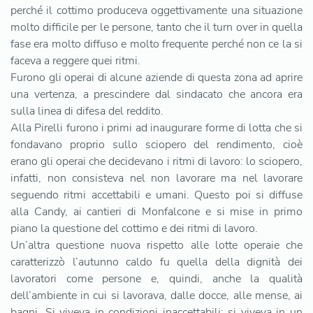
perché il cottimo produceva oggettivamente una situazione
molto difficile per le persone, tanto che il turn over in quella
fase era molto diffuso e molto frequente perché non ce la si
faceva a reggere quei ritmi.
Furono gli operai di alcune aziende di questa zona ad aprire
una vertenza, a prescindere dal sindacato che ancora era
sulla linea di difesa del reddito.
Alla Pirelli furono i primi ad inaugurare forme di lotta che si
fondavano proprio sullo sciopero del rendimento, cioè
erano gli operai che decidevano i ritmi di lavoro: lo sciopero,
infatti, non consisteva nel non lavorare ma nel lavorare
seguendo ritmi accettabili e umani. Questo poi si diffuse
alla Candy, ai cantieri di Monfalcone e si mise in primo
piano la questione del cottimo e dei ritmi di lavoro.
Un’altra questione nuova rispetto alle lotte operaie che
caratterizzò l’autunno caldo fu quella della dignità dei
lavoratori come persone e, quindi, anche la qualità
dell’ambiente in cui si lavorava, dalle docce, alle mense, ai
bagni. Si viveva in condizioni inaccettabili; si viveva in un