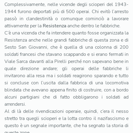
Complessivamente, nelle vicende degli scioperi del 1943-
1944 furono deportati più di 500 operai. Chi evitò l’arresto
passò in clandestinità o comunque cominciò a lavorare
attivamente per la
Resistenza
anche dentro le fabbriche.
C’è una vicenda che fa intendere quanto fosse organizzata la
Resistenza anche nelle grandi fabbriche di questa zona e di
Sesto San Giovanni, che è quella di una colonna di 200
soldati francesi che stavano scappando e si erano fermati in
Viale Sarca davanti alla Pirelli perché non sapevano bene in
quale direzione andare; gli operai delle fabbriche li
invitarono alla resa ma i soldati reagirono sparando e tutto
si concluse con l’uscita dalla fabbrica di una locomotiva
blindata che avevano appena finito di costruire, con a bordo
alcuni partigiani che di fatto obbligarono i soldati ad
arrendersi.
Al di là delle rivendicazioni operaie, quindi, c’era il nesso
stretto tra quegli scioperi e la lotta contro il nazifascismo e
questo è un segnale importante, che ha segnato la storia di
queste zone.