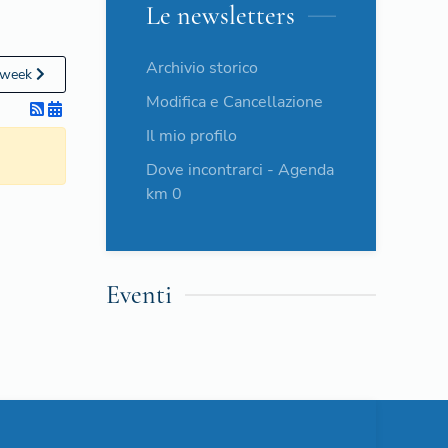
Le newsletters
Archivio storico
 week
Modifica e Cancellazione
Il mio profilo
Dove incontrarci - Agenda
km 0
Eventi