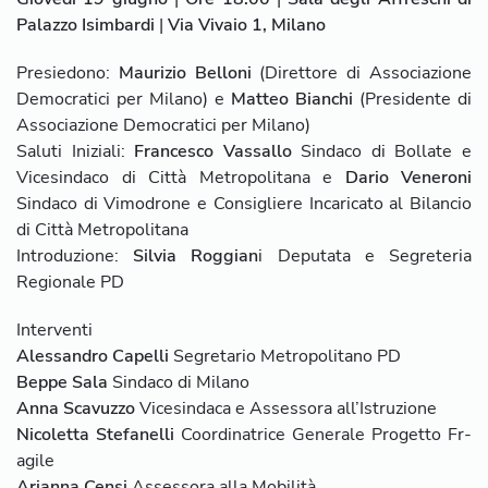
Palazzo Isimbardi
|
Via Vivaio 1, Milano
Presiedono:
Maurizio Belloni
(Direttore di Associazione
Democratici per Milano) e
Matteo Bianchi
(Presidente di
Associazione Democratici per Milano)
Saluti Iniziali:
Francesco Vassallo
Sindaco di Bollate e
Vicesindaco di Città Metropolitana e
Dario Veneroni
Sindaco di Vimodrone e Consigliere Incaricato al Bilancio
di Città Metropolitana
Introduzione:
Silvia Roggian
i Deputata e Segreteria
Regionale PD
Interventi
Alessandro Capelli
Segretario Metropolitano PD
Beppe Sala
Sindaco di Milano
Anna Scavuzzo
Vicesindaca e Assessora all’Istruzione
Nicoletta Stefanelli
Coordinatrice Generale Progetto Fr-
agile
Arianna Censi
Assessora alla Mobilità